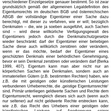
verschiedener Einzelgesetze genauer bestimmt. So ist zwar
grundsätzlich gemäß der allgemeinen Legaldefinition des
Eigentumsrechts im deutschen BGB und österreichischen
ABGB der vollständige Eigentümer einer Sache dazu
berechtigt, mit dieser zu verfahren, wie er will; bezüglich
Denkmalen – die, wie ja soeben ausgeführt, auch Sachen
sind – wird diese willkürliche Verfügungsgewalt des
Eigentümers jedoch durch die Denkmalschutzgesetze
wieder beschränkt: darf der Eigentümer einer beliebigen
Sache diese auch willkürlich zerstören oder verändern,
wenn er das möchte, bedarf der Eigentümer eines
geschützten Denkmals einer behördlichen Genehmigung,
bevor er sein Denkmal zerstören oder verändern darf (Berka
1999, 407). Eigentum kann man aber nicht nur an
körperlichen Sachen wie Denkmalen, sondern auch an
immateriellen Gütern (z.B. bestimmten Rechten) haben, wie
z.B. die mit geistigen oder künstlerischen Leistungen
verbundenen Urheberrechte, die ‚geistige Eigentumsrechte‘
sind. Primär unterliegen geldwerte Sachen und Rechte dem
Eigentumsrecht, wenngleich dieses sich auch (wenn auch
nur seltener) auf nicht geldwerte Rechte erstrecken kann,
wie z.B. das Recht des Urhebers einer geistigen oder
künstlerischen Leistung auf Anerkennung seiner