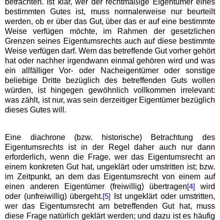
betrachten. Ist klar, wer der rechtmäßige Eigentümer eines
bestimmten Gutes ist, muss normalerweise nur beurteilt
werden, ob er über das Gut, über das er auf eine bestimmte
Weise verfügen möchte, im Rahmen der gesetzlichen
Grenzen seines Eigentumsrechts auch auf diese bestimmte
Weise verfügen darf. Wem das betreffende Gut vorher gehört
hat oder nachher irgendwann einmal gehören wird und was
ein allfälliger Vor- oder Nacheigentümer oder sonstige
beliebige Dritte bezüglich des betreffenden Guts wollen
würden, ist hingegen gewöhnlich vollkommen irrelevant:
was zählt, ist nur, was sein derzeitiger Eigentümer bezüglich
dieses Gutes will.
Eine diachrone (bzw. historische) Betrachtung des
Eigentumsrechts ist in der Regel daher auch nur dann
erforderlich, wenn die Frage, wer das Eigentumsrecht an
einem konkreten Gut hat, ungeklärt oder umstritten ist; bzw.
im Zeitpunkt, an dem das Eigentumsrecht von einem auf
einen anderen Eigentümer (freiwillig) übertragen
wird
[4]
oder (unfreiwillig) übergeht.
Ist ungeklärt oder umstritten,
[5]
wer das Eigentumsrecht am betreffenden Gut hat, muss
diese Frage natürlich geklärt werden; und dazu ist es häufig