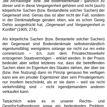
‚die Archäologie‘ bzw. ‚die Bodendenkmale‘– gänzlich zu
dieser und in diese Vergangenheit gehören und nicht (auch)
körperliche Sachen (bzw. Bestandteile solcher Sachen) der
Gegenwart sind. Genau das ist aber nicht der Fall, sondern
in der Denkmalpflege geraten eben, wie es schon Georg
Dehio ausgedrückt hat,
„Gegenwart und Vergangenheit in
Konflikt“
(1905, 274).
Als körperliche Sachen (bzw. Bestanteile solcher Sachen)
der Gegenwart sind Bodendenkmale selbstverständlich
eigentumsfähig; wenigstens solange sie nicht zur
res extra
commercium
– d.h. zum dem Privatrechtsverkehr
entzogenen Staatsvermögen – erklärt werden. In der Praxis
bedeutet aber selbst letzteres nur, dass die betreffenden
Sachen eben im Eigentum des Staates stehen, der über sie
(bzw. ihre Nutzung) dann im Prinzip genauso frei verfügen
kann wie ein privater Eigentümer über sein Privateigentum;
nur insofern beschränkt, als er sie dann – weil sie nicht
verkehrsfähig sind – nicht irgendjemandem anderen
verkaufen kann.
Tatsächlich wäre es in unserer Rechts- und
Gesellschaftsordnung sogar ein bedeutendes Problem,