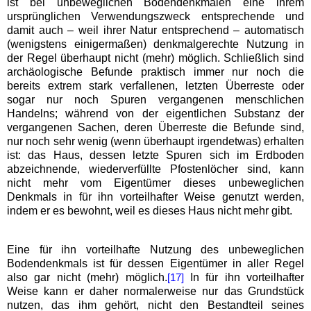
ist bei unbeweglichen Bodendenkmalen eine ihrem
ursprünglichen Verwendungszweck entsprechende und
damit auch – weil ihrer Natur entsprechend – automatisch
(wenigstens einigermaßen) denkmalgerechte Nutzung in
der Regel überhaupt nicht (mehr) möglich. Schließlich sind
archäologische Befunde praktisch immer nur noch die
bereits extrem stark verfallenen, letzten Überreste oder
sogar nur noch Spuren vergangenen menschlichen
Handelns; während von der eigentlichen Substanz der
vergangenen Sachen, deren Überreste die Befunde sind,
nur noch sehr wenig (wenn überhaupt irgendetwas) erhalten
ist: das Haus, dessen letzte Spuren sich im Erdboden
abzeichnende, wiederverfüllte Pfostenlöcher sind, kann
nicht mehr vom Eigentümer dieses unbeweglichen
Denkmals in für ihn vorteilhafter Weise genutzt werden,
indem er es bewohnt, weil es dieses Haus nicht mehr gibt.
Eine für ihn vorteilhafte Nutzung des unbeweglichen
Bodendenkmals ist für dessen Eigentümer in aller Regel
also gar nicht (mehr) möglich.
In für ihn vorteilhafter
[17]
Weise kann er daher normalerweise nur das Grundstück
nutzen, das ihm gehört, nicht den Bestandteil seines